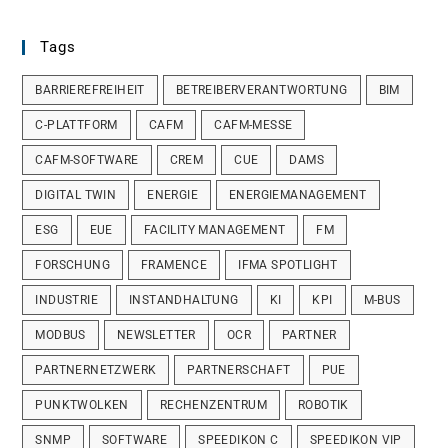
Tags
BARRIEREFREIHEIT
BETREIBERVERANTWORTUNG
BIM
C-PLATTFORM
CAFM
CAFM-MESSE
CAFM-SOFTWARE
CREM
CUE
DAMS
DIGITAL TWIN
ENERGIE
ENERGIEMANAGEMENT
ESG
EUE
FACILITY MANAGEMENT
FM
FORSCHUNG
FRAMENCE
IFMA SPOTLIGHT
INDUSTRIE
INSTANDHALTUNG
KI
KPI
M-BUS
MODBUS
NEWSLETTER
OCR
PARTNER
PARTNERNETZWERK
PARTNERSCHAFT
PUE
PUNKTWOLKEN
RECHENZENTRUM
ROBOTIK
SNMP
SOFTWARE
SPEEDIKON C
SPEEDIKON VIP