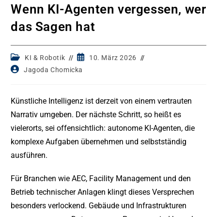
Wenn KI-Agenten vergessen, wer
das Sagen hat
Post
Post
KI & Robotik
10. März 2026
category:
published:
Post
Jagoda Chomicka
author:
Künstliche Intelligenz ist derzeit von einem vertrauten
Narrativ umgeben. Der nächste Schritt, so heißt es
vielerorts, sei offensichtlich: autonome KI-Agenten, die
komplexe Aufgaben übernehmen und selbstständig
ausführen.
Für Branchen wie AEC, Facility Management und den
Betrieb technischer Anlagen klingt dieses Versprechen
besonders verlockend. Gebäude und Infrastrukturen