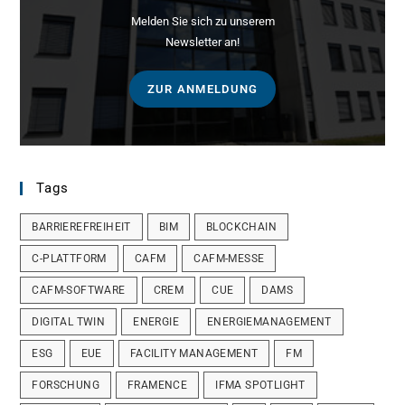
Melden Sie sich zu unserem
Newsletter an!
ZUR ANMELDUNG
Tags
BARRIEREFREIHEIT
BIM
BLOCKCHAIN
C-PLATTFORM
CAFM
CAFM-MESSE
CAFM-SOFTWARE
CREM
CUE
DAMS
DIGITAL TWIN
ENERGIE
ENERGIEMANAGEMENT
ESG
EUE
FACILITY MANAGEMENT
FM
FORSCHUNG
FRAMENCE
IFMA SPOTLIGHT