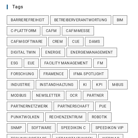
Tags
BARRIEREFREIHEIT
BETREIBERVERANTWORTUNG
BIM
C-PLATTFORM
CAFM
CAFM-MESSE
CAFM-SOFTWARE
CREM
CUE
DAMS
DIGITAL TWIN
ENERGIE
ENERGIEMANAGEMENT
ESG
EUE
FACILITY MANAGEMENT
FM
FORSCHUNG
FRAMENCE
IFMA SPOTLIGHT
INDUSTRIE
INSTANDHALTUNG
KI
KPI
M-BUS
MODBUS
NEWSLETTER
OCR
PARTNER
PARTNERNETZWERK
PARTNERSCHAFT
PUE
PUNKTWOLKEN
RECHENZENTRUM
ROBOTIK
SNMP
SOFTWARE
SPEEDIKON C
SPEEDIKON VIP