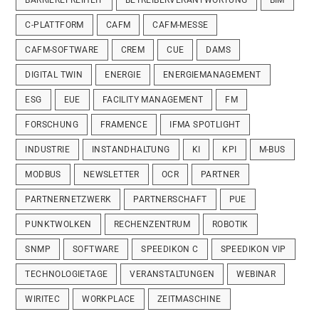
C-PLATTFORM
CAFM
CAFM-MESSE
CAFM-SOFTWARE
CREM
CUE
DAMS
DIGITAL TWIN
ENERGIE
ENERGIEMANAGEMENT
ESG
EUE
FACILITY MANAGEMENT
FM
FORSCHUNG
FRAMENCE
IFMA SPOTLIGHT
INDUSTRIE
INSTANDHALTUNG
KI
KPI
M-BUS
MODBUS
NEWSLETTER
OCR
PARTNER
PARTNERNETZWERK
PARTNERSCHAFT
PUE
PUNKTWOLKEN
RECHENZENTRUM
ROBOTIK
SNMP
SOFTWARE
SPEEDIKON C
SPEEDIKON VIP
TECHNOLOGIETAGE
VERANSTALTUNGEN
WEBINAR
WIRITEC
WORKPLACE
ZEITMASCHINE