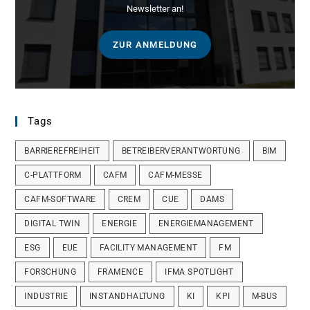
Newsletter an!
ZUR ANMELDUNG
Tags
BARRIEREFREIHEIT
BETREIBERVERANTWORTUNG
BIM
C-PLATTFORM
CAFM
CAFM-MESSE
CAFM-SOFTWARE
CREM
CUE
DAMS
DIGITAL TWIN
ENERGIE
ENERGIEMANAGEMENT
ESG
EUE
FACILITY MANAGEMENT
FM
FORSCHUNG
FRAMENCE
IFMA SPOTLIGHT
INDUSTRIE
INSTANDHALTUNG
KI
KPI
M-BUS