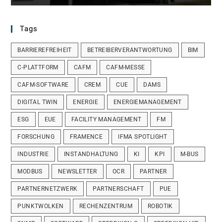
Tags
BARRIEREFREIHEIT
BETREIBERVERANTWORTUNG
BIM
C-PLATTFORM
CAFM
CAFM-MESSE
CAFM-SOFTWARE
CREM
CUE
DAMS
DIGITAL TWIN
ENERGIE
ENERGIEMANAGEMENT
ESG
EUE
FACILITY MANAGEMENT
FM
FORSCHUNG
FRAMENCE
IFMA SPOTLIGHT
INDUSTRIE
INSTANDHALTUNG
KI
KPI
M-BUS
MODBUS
NEWSLETTER
OCR
PARTNER
PARTNERNETZWERK
PARTNERSCHAFT
PUE
PUNKTWOLKEN
RECHENZENTRUM
ROBOTIK