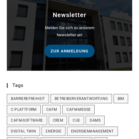
Newsletter
Melden Sie sich zu unserem
Newsletter an!
ZUR ANMELDUNG
Tags
BARRIEREFREIHEIT
BETREIBERVERANTWORTUNG
BIM
C-PLATTFORM
CAFM
CAFM-MESSE
CAFM-SOFTWARE
CREM
CUE
DAMS
DIGITAL TWIN
ENERGIE
ENERGIEMANAGEMENT