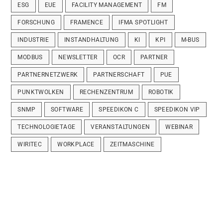
ESG
EUE
FACILITY MANAGEMENT
FM
FORSCHUNG
FRAMENCE
IFMA SPOTLIGHT
INDUSTRIE
INSTANDHALTUNG
KI
KPI
M-BUS
MODBUS
NEWSLETTER
OCR
PARTNER
PARTNERNETZWERK
PARTNERSCHAFT
PUE
PUNKTWOLKEN
RECHENZENTRUM
ROBOTIK
SNMP
SOFTWARE
SPEEDIKON C
SPEEDIKON VIP
TECHNOLOGIETAGE
VERANSTALTUNGEN
WEBINAR
WIRITEC
WORKPLACE
ZEITMASCHINE