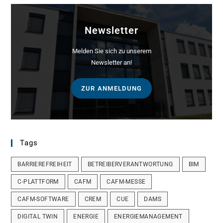
Newsletter
Melden Sie sich zu unserem
Newsletter an!
ZUR ANMELDUNG
Tags
BARRIEREFREIHEIT
BETREIBERVERANTWORTUNG
BIM
C-PLATTFORM
CAFM
CAFM-MESSE
CAFM-SOFTWARE
CREM
CUE
DAMS
DIGITAL TWIN
ENERGIE
ENERGIEMANAGEMENT