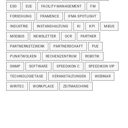
ESG
EUE
FACILITY MANAGEMENT
FM
FORSCHUNG
FRAMENCE
IFMA SPOTLIGHT
INDUSTRIE
INSTANDHALTUNG
KI
KPI
M-BUS
MODBUS
NEWSLETTER
OCR
PARTNER
PARTNERNETZWERK
PARTNERSCHAFT
PUE
PUNKTWOLKEN
RECHENZENTRUM
ROBOTIK
SNMP
SOFTWARE
SPEEDIKON C
SPEEDIKON VIP
TECHNOLOGIETAGE
VERANSTALTUNGEN
WEBINAR
WIRITEC
WORKPLACE
ZEITMASCHINE