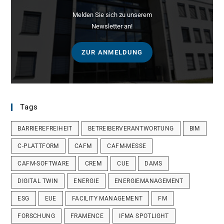
Melden Sie sich zu unserem
Newsletter an!
ZUR ANMELDUNG
Tags
BARRIEREFREIHEIT
BETREIBERVERANTWORTUNG
BIM
C-PLATTFORM
CAFM
CAFM-MESSE
CAFM-SOFTWARE
CREM
CUE
DAMS
DIGITAL TWIN
ENERGIE
ENERGIEMANAGEMENT
ESG
EUE
FACILITY MANAGEMENT
FM
FORSCHUNG
FRAMENCE
IFMA SPOTLIGHT