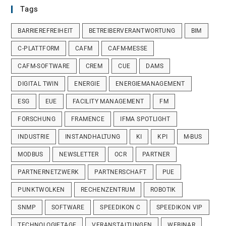
Tags
BARRIEREFREIHEIT
BETREIBERVERANTWORTUNG
BIM
C-PLATTFORM
CAFM
CAFM-MESSE
CAFM-SOFTWARE
CREM
CUE
DAMS
DIGITAL TWIN
ENERGIE
ENERGIEMANAGEMENT
ESG
EUE
FACILITY MANAGEMENT
FM
FORSCHUNG
FRAMENCE
IFMA SPOTLIGHT
INDUSTRIE
INSTANDHALTUNG
KI
KPI
M-BUS
MODBUS
NEWSLETTER
OCR
PARTNER
PARTNERNETZWERK
PARTNERSCHAFT
PUE
PUNKTWOLKEN
RECHENZENTRUM
ROBOTIK
SNMP
SOFTWARE
SPEEDIKON C
SPEEDIKON VIP
TECHNOLOGIETAGE
VERANSTALTUNGEN
WEBINAR