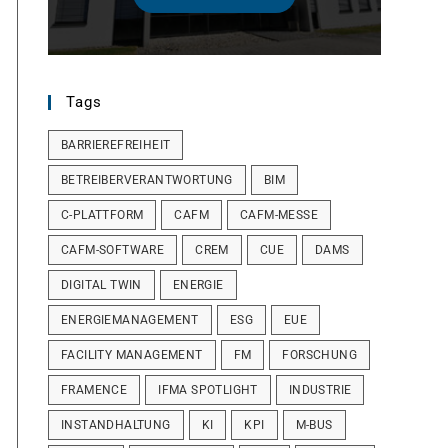
Tags
BARRIEREFREIHEIT
BETREIBERVERANTWORTUNG
BIM
C-PLATTFORM
CAFM
CAFM-MESSE
CAFM-SOFTWARE
CREM
CUE
DAMS
DIGITAL TWIN
ENERGIE
ENERGIEMANAGEMENT
ESG
EUE
FACILITY MANAGEMENT
FM
FORSCHUNG
FRAMENCE
IFMA SPOTLIGHT
INDUSTRIE
INSTANDHALTUNG
KI
KPI
M-BUS