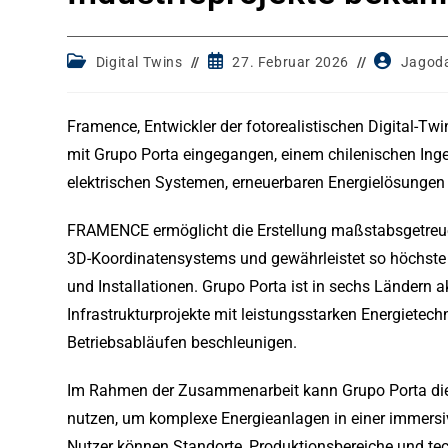
Post
Post
Post
Digital Twins
27. Februar 2026
Jagod
category:
published:
author:
Framence, Entwickler der fotorealistischen Digital-Tw
mit Grupo Porta eingegangen, einem chilenischen Ing
elektrischen Systemen, erneuerbaren Energielösungen u
FRAMENCE ermöglicht die Erstellung maßstabsgetreuer
3D-Koordinatensystems und gewährleistet so höchste P
und Installationen. Grupo Porta ist in sechs Ländern ak
Infrastrukturprojekte mit leistungsstarken Energietec
Betriebsabläufen beschleunigen.
Im Rahmen der Zusammenarbeit kann Grupo Porta die
nutzen, um komplexe Energieanlagen in einer immersi
Nutzer können Standorte, Produktionsbereiche und tec