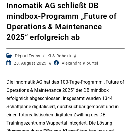
Innomatik AG schließt DB
mindbox-Programm „Future of
Operations & Maintenance
2025“ erfolgreich ab
Post
Digital Twins
/
KI & Robotik
category:
Post
Post
28. August 2025
Alexandra Kiourtsi
published:
author:
Die Innomatik AG hat das 100-Tage-Programm „Future of
Operations & Maintenance 2025“ der DB mindbox
erfolgreich abgeschlossen. Insgesamt wurden 1344
Schaltpläne digitalisiert, durchsuchbar gemacht und in
einen fotorealistischen digitalen Zwilling des DB-
Trainingszentrums Wuppertal integriert. Die Lösung