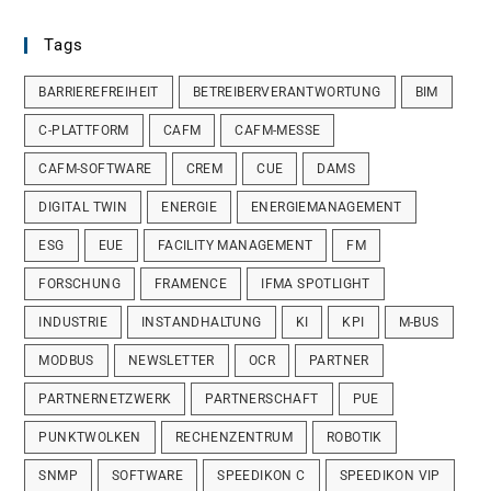
Tags
BARRIEREFREIHEIT
BETREIBERVERANTWORTUNG
BIM
C-PLATTFORM
CAFM
CAFM-MESSE
CAFM-SOFTWARE
CREM
CUE
DAMS
DIGITAL TWIN
ENERGIE
ENERGIEMANAGEMENT
ESG
EUE
FACILITY MANAGEMENT
FM
FORSCHUNG
FRAMENCE
IFMA SPOTLIGHT
INDUSTRIE
INSTANDHALTUNG
KI
KPI
M-BUS
MODBUS
NEWSLETTER
OCR
PARTNER
PARTNERNETZWERK
PARTNERSCHAFT
PUE
PUNKTWOLKEN
RECHENZENTRUM
ROBOTIK
SNMP
SOFTWARE
SPEEDIKON C
SPEEDIKON VIP