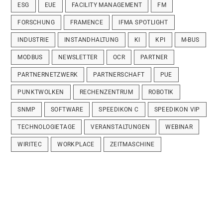
ESG
EUE
FACILITY MANAGEMENT
FM
FORSCHUNG
FRAMENCE
IFMA SPOTLIGHT
INDUSTRIE
INSTANDHALTUNG
KI
KPI
M-BUS
MODBUS
NEWSLETTER
OCR
PARTNER
PARTNERNETZWERK
PARTNERSCHAFT
PUE
PUNKTWOLKEN
RECHENZENTRUM
ROBOTIK
SNMP
SOFTWARE
SPEEDIKON C
SPEEDIKON VIP
TECHNOLOGIETAGE
VERANSTALTUNGEN
WEBINAR
WIRITEC
WORKPLACE
ZEITMASCHINE