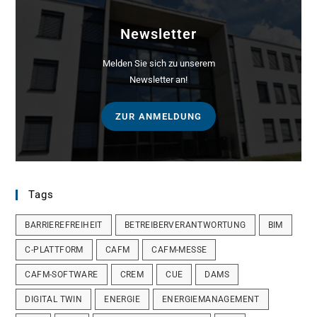
Newsletter
Melden Sie sich zu unserem
Newsletter an!
ZUR ANMELDUNG
Tags
BARRIEREFREIHEIT
BETREIBERVERANTWORTUNG
BIM
C-PLATTFORM
CAFM
CAFM-MESSE
CAFM-SOFTWARE
CREM
CUE
DAMS
DIGITAL TWIN
ENERGIE
ENERGIEMANAGEMENT