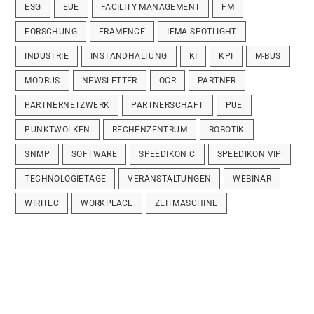
ESG
EUE
FACILITY MANAGEMENT
FM
FORSCHUNG
FRAMENCE
IFMA SPOTLIGHT
INDUSTRIE
INSTANDHALTUNG
KI
KPI
M-BUS
MODBUS
NEWSLETTER
OCR
PARTNER
PARTNERNETZWERK
PARTNERSCHAFT
PUE
PUNKTWOLKEN
RECHENZENTRUM
ROBOTIK
SNMP
SOFTWARE
SPEEDIKON C
SPEEDIKON VIP
TECHNOLOGIETAGE
VERANSTALTUNGEN
WEBINAR
WIRITEC
WORKPLACE
ZEITMASCHINE