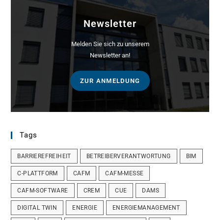
Newsletter
Melden Sie sich zu unserem
Newsletter an!
ZUR ANMELDUNG
Tags
BARRIEREFREIHEIT
BETREIBERVERANTWORTUNG
BIM
C-PLATTFORM
CAFM
CAFM-MESSE
CAFM-SOFTWARE
CREM
CUE
DAMS
DIGITAL TWIN
ENERGIE
ENERGIEMANAGEMENT