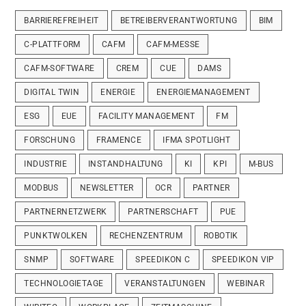
BARRIEREFREIHEIT
BETREIBERVERANTWORTUNG
BIM
C-PLATTFORM
CAFM
CAFM-MESSE
CAFM-SOFTWARE
CREM
CUE
DAMS
DIGITAL TWIN
ENERGIE
ENERGIEMANAGEMENT
ESG
EUE
FACILITY MANAGEMENT
FM
FORSCHUNG
FRAMENCE
IFMA SPOTLIGHT
INDUSTRIE
INSTANDHALTUNG
KI
KPI
M-BUS
MODBUS
NEWSLETTER
OCR
PARTNER
PARTNERNETZWERK
PARTNERSCHAFT
PUE
PUNKTWOLKEN
RECHENZENTRUM
ROBOTIK
SNMP
SOFTWARE
SPEEDIKON C
SPEEDIKON VIP
TECHNOLOGIETAGE
VERANSTALTUNGEN
WEBINAR