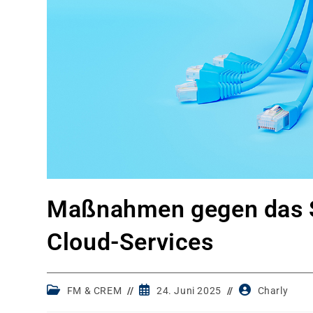
Maßnahmen gegen das Si
Cloud-Services
Post
Post
Post
FM & CREM
24. Juni 2025
Charly
category:
published:
author: