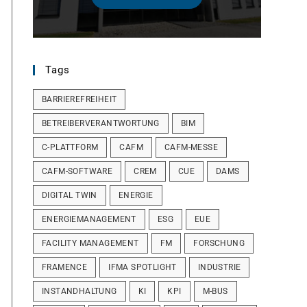
Tags
BARRIEREFREIHEIT
BETREIBERVERANTWORTUNG
BIM
C-PLATTFORM
CAFM
CAFM-MESSE
CAFM-SOFTWARE
CREM
CUE
DAMS
DIGITAL TWIN
ENERGIE
ENERGIEMANAGEMENT
ESG
EUE
FACILITY MANAGEMENT
FM
FORSCHUNG
FRAMENCE
IFMA SPOTLIGHT
INDUSTRIE
INSTANDHALTUNG
KI
KPI
M-BUS