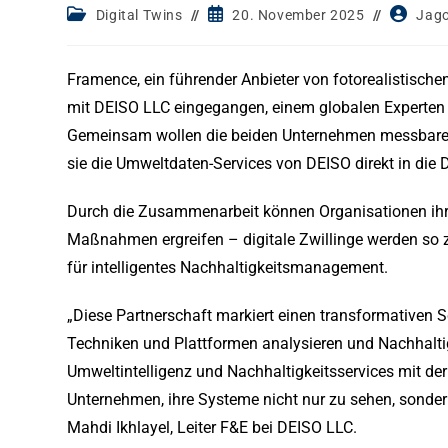
Post
Post
Post
Digital Twins
20. November 2025
Jag
category:
published:
author:
Framence, ein führender Anbieter von fotorealistischen
mit DEISO LLC eingegangen, einem globalen Experten f
Gemeinsam wollen die beiden Unternehmen messbare Na
sie die Umweltdaten-Services von DEISO direkt in die 
Durch die Zusammenarbeit können Organisationen ihre
Maßnahmen ergreifen – digitale Zwillinge werden so z
für intelligentes Nachhaltigkeitsmanagement.
„Diese Partnerschaft markiert einen transformativen Schr
Techniken und Plattformen analysieren und Nachhaltig
Umweltintelligenz und Nachhaltigkeitsservices mit de
Unternehmen, ihre Systeme nicht nur zu sehen, sonder
Mahdi Ikhlayel, Leiter F&E bei DEISO LLC.