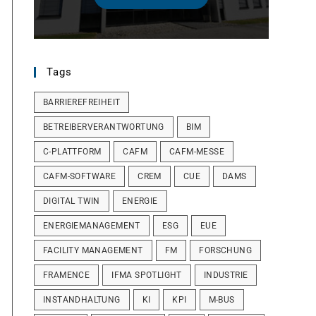
Tags
BARRIEREFREIHEIT
BETREIBERVERANTWORTUNG
BIM
C-PLATTFORM
CAFM
CAFM-MESSE
CAFM-SOFTWARE
CREM
CUE
DAMS
DIGITAL TWIN
ENERGIE
ENERGIEMANAGEMENT
ESG
EUE
FACILITY MANAGEMENT
FM
FORSCHUNG
FRAMENCE
IFMA SPOTLIGHT
INDUSTRIE
INSTANDHALTUNG
KI
KPI
M-BUS