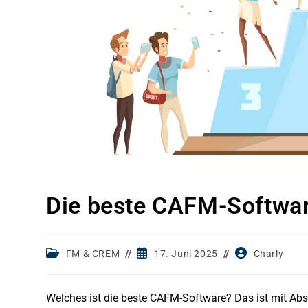
Die beste CAFM-Softwa
Post
Post
Post
FM & CREM
17. Juni 2025
Charly
category:
published:
author:
Welches ist die beste CAFM-Software? Das ist mit Abst