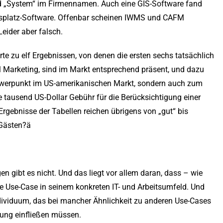
d „System“ im Firmennamen. Auch eine GIS-Software fand
itsplatz-Software. Offenbar scheinen IWMS und CAFM
eider aber falsch.
te zu elf Ergebnissen, von denen die ersten sechs tatsächlich
l Marketing, sind im Markt entsprechend präsent, und dazu
Schwerpunkt im US-amerikanischen Markt, sondern auch zum
e tausend US-Dollar Gebühr für die Berücksichtigung einer
Ergebnisse der Tabellen reichen übrigens von „gut“ bis
 Gästen?ä
n gibt es nicht. Und das liegt vor allem daran, dass – wie
e Use-Case in seinem konkreten IT- und Arbeitsumfeld. Und
ndividuum, das bei mancher Ähnlichkeit zu anderen Use-Cases
tung einfließen müssen.