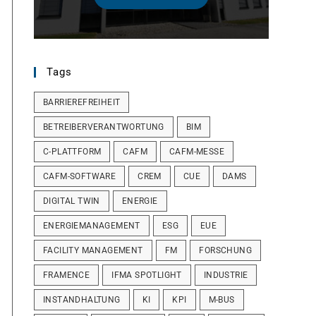
Tags
BARRIEREFREIHEIT
BETREIBERVERANTWORTUNG
BIM
C-PLATTFORM
CAFM
CAFM-MESSE
CAFM-SOFTWARE
CREM
CUE
DAMS
DIGITAL TWIN
ENERGIE
ENERGIEMANAGEMENT
ESG
EUE
FACILITY MANAGEMENT
FM
FORSCHUNG
FRAMENCE
IFMA SPOTLIGHT
INDUSTRIE
INSTANDHALTUNG
KI
KPI
M-BUS