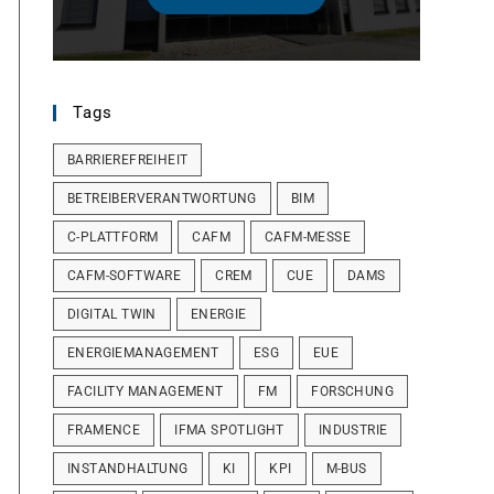
Tags
BARRIEREFREIHEIT
BETREIBERVERANTWORTUNG
BIM
C-PLATTFORM
CAFM
CAFM-MESSE
CAFM-SOFTWARE
CREM
CUE
DAMS
DIGITAL TWIN
ENERGIE
ENERGIEMANAGEMENT
ESG
EUE
FACILITY MANAGEMENT
FM
FORSCHUNG
FRAMENCE
IFMA SPOTLIGHT
INDUSTRIE
INSTANDHALTUNG
KI
KPI
M-BUS