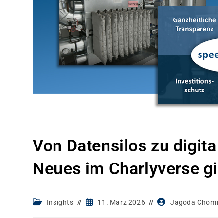
Von Datensilos zu digita
Neues im Charlyverse gi
Post
Post
Post
Insights
11. März 2026
Jagoda Chomi
category:
published:
author: