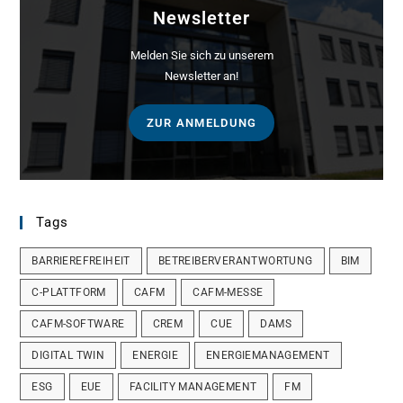
Newsletter
Melden Sie sich zu unserem
Newsletter an!
ZUR ANMELDUNG
Tags
BARRIEREFREIHEIT
BETREIBERVERANTWORTUNG
BIM
C-PLATTFORM
CAFM
CAFM-MESSE
CAFM-SOFTWARE
CREM
CUE
DAMS
DIGITAL TWIN
ENERGIE
ENERGIEMANAGEMENT
ESG
EUE
FACILITY MANAGEMENT
FM