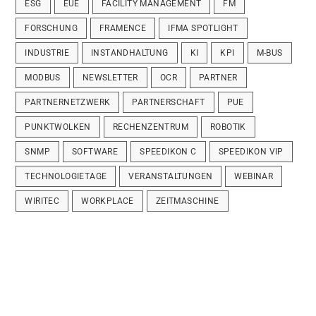
ESG
EUE
FACILITY MANAGEMENT
FM
FORSCHUNG
FRAMENCE
IFMA SPOTLIGHT
INDUSTRIE
INSTANDHALTUNG
KI
KPI
M-BUS
MODBUS
NEWSLETTER
OCR
PARTNER
PARTNERNETZWERK
PARTNERSCHAFT
PUE
PUNKTWOLKEN
RECHENZENTRUM
ROBOTIK
SNMP
SOFTWARE
SPEEDIKON C
SPEEDIKON VIP
TECHNOLOGIETAGE
VERANSTALTUNGEN
WEBINAR
WIRITEC
WORKPLACE
ZEITMASCHINE