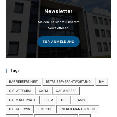
Newsletter
Melden Sie sich zu unserem
Newsletter an!
ZUR ANMELDUNG
Tags
BARRIEREFREIHEIT
BETREIBERVERANTWORTUNG
BIM
C-PLATTFORM
CAFM
CAFM-MESSE
CAFM-SOFTWARE
CREM
CUE
DAMS
DIGITAL TWIN
ENERGIE
ENERGIEMANAGEMENT