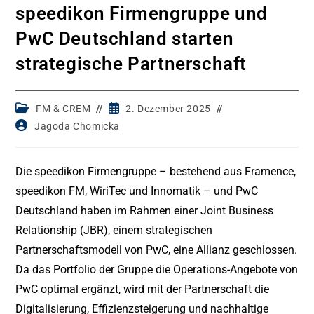
speedikon Firmengruppe und
PwC Deutschland starten
strategische Partnerschaft
Post
Post
FM & CREM
2. Dezember 2025
category:
published:
Post
Jagoda Chomicka
author:
Die speedikon Firmengruppe – bestehend aus Framence,
speedikon FM, WiriTec und Innomatik – und PwC
Deutschland haben im Rahmen einer Joint Business
Relationship (JBR), einem strategischen
Partnerschaftsmodell von PwC, eine Allianz geschlossen.
Da das Portfolio der Gruppe die Operations-Angebote von
PwC optimal ergänzt, wird mit der Partnerschaft die
Digitalisierung, Effizienzsteigerung und nachhaltige