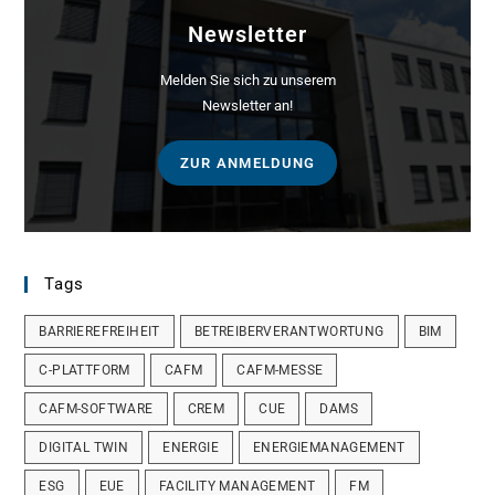
Newsletter
Melden Sie sich zu unserem
Newsletter an!
ZUR ANMELDUNG
Tags
BARRIEREFREIHEIT
BETREIBERVERANTWORTUNG
BIM
C-PLATTFORM
CAFM
CAFM-MESSE
CAFM-SOFTWARE
CREM
CUE
DAMS
DIGITAL TWIN
ENERGIE
ENERGIEMANAGEMENT
ESG
EUE
FACILITY MANAGEMENT
FM