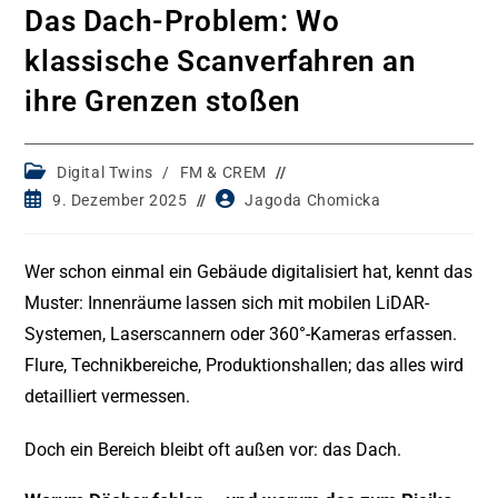
Das Dach-Problem: Wo
klassische Scanverfahren an
ihre Grenzen stoßen
Post
Digital Twins
/
FM & CREM
category:
Post
Post
9. Dezember 2025
Jagoda Chomicka
published:
author:
Wer schon einmal ein Gebäude digitalisiert hat, kennt das
Muster: Innenräume lassen sich mit mobilen LiDAR-
Systemen, Laserscannern oder 360°-Kameras erfassen.
Flure, Technikbereiche, Produktionshallen; das alles wird
detailliert vermessen.
Doch ein Bereich bleibt oft außen vor: das Dach.