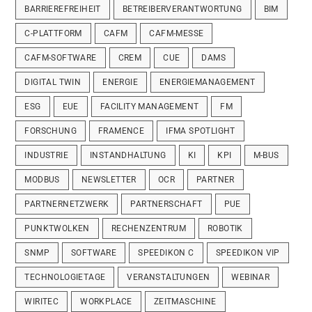
BARRIEREFREIHEIT
BETREIBERVERANTWORTUNG
BIM
C-PLATTFORM
CAFM
CAFM-MESSE
CAFM-SOFTWARE
CREM
CUE
DAMS
DIGITAL TWIN
ENERGIE
ENERGIEMANAGEMENT
ESG
EUE
FACILITY MANAGEMENT
FM
FORSCHUNG
FRAMENCE
IFMA SPOTLIGHT
INDUSTRIE
INSTANDHALTUNG
KI
KPI
M-BUS
MODBUS
NEWSLETTER
OCR
PARTNER
PARTNERNETZWERK
PARTNERSCHAFT
PUE
PUNKTWOLKEN
RECHENZENTRUM
ROBOTIK
SNMP
SOFTWARE
SPEEDIKON C
SPEEDIKON VIP
TECHNOLOGIETAGE
VERANSTALTUNGEN
WEBINAR
WIRITEC
WORKPLACE
ZEITMASCHINE