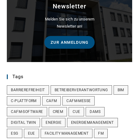
Newsletter
Melden Sie sich zu unserem
Newsletter an!
ZUR ANMELDUNG
Tags
BARRIEREFREIHEIT
BETREIBERVERANTWORTUNG
BIM
C-PLATTFORM
CAFM
CAFM-MESSE
CAFM-SOFTWARE
CREM
CUE
DAMS
DIGITAL TWIN
ENERGIE
ENERGIEMANAGEMENT
ESG
EUE
FACILITY MANAGEMENT
FM