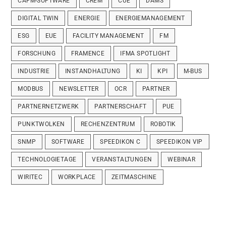
CAFM-SOFTWARE
CREM
CUE
DAMS
DIGITAL TWIN
ENERGIE
ENERGIEMANAGEMENT
ESG
EUE
FACILITY MANAGEMENT
FM
FORSCHUNG
FRAMENCE
IFMA SPOTLIGHT
INDUSTRIE
INSTANDHALTUNG
KI
KPI
M-BUS
MODBUS
NEWSLETTER
OCR
PARTNER
PARTNERNETZWERK
PARTNERSCHAFT
PUE
PUNKTWOLKEN
RECHENZENTRUM
ROBOTIK
SNMP
SOFTWARE
SPEEDIKON C
SPEEDIKON VIP
TECHNOLOGIETAGE
VERANSTALTUNGEN
WEBINAR
WIRITEC
WORKPLACE
ZEITMASCHINE