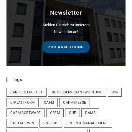
Newsletter
Melden Sie sich zu unserem
Newsletter an!
ZUR ANMELDUNG
Tags
BARRIEREFREIHEIT
BETREIBERVERANTWORTUNG
BIM
C-PLATTFORM
CAFM
CAFM-MESSE
CAFM-SOFTWARE
CREM
CUE
DAMS
DIGITAL TWIN
ENERGIE
ENERGIEMANAGEMENT