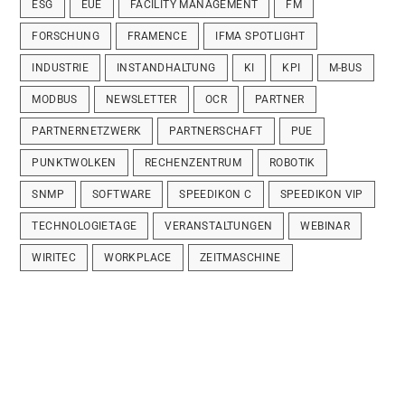
ESG
EUE
FACILITY MANAGEMENT
FM
FORSCHUNG
FRAMENCE
IFMA SPOTLIGHT
INDUSTRIE
INSTANDHALTUNG
KI
KPI
M-BUS
MODBUS
NEWSLETTER
OCR
PARTNER
PARTNERNETZWERK
PARTNERSCHAFT
PUE
PUNKTWOLKEN
RECHENZENTRUM
ROBOTIK
SNMP
SOFTWARE
SPEEDIKON C
SPEEDIKON VIP
TECHNOLOGIETAGE
VERANSTALTUNGEN
WEBINAR
WIRITEC
WORKPLACE
ZEITMASCHINE