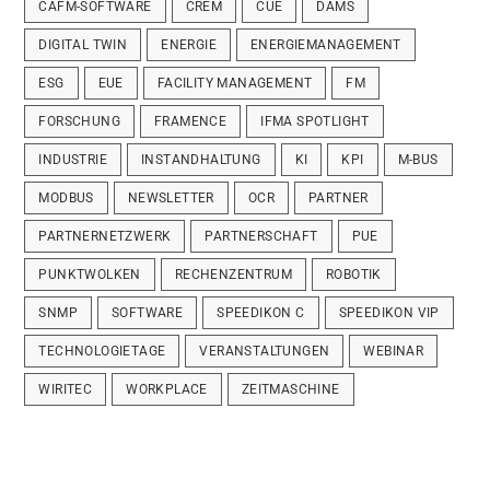
CAFM-SOFTWARE
CREM
CUE
DAMS
DIGITAL TWIN
ENERGIE
ENERGIEMANAGEMENT
ESG
EUE
FACILITY MANAGEMENT
FM
FORSCHUNG
FRAMENCE
IFMA SPOTLIGHT
INDUSTRIE
INSTANDHALTUNG
KI
KPI
M-BUS
MODBUS
NEWSLETTER
OCR
PARTNER
PARTNERNETZWERK
PARTNERSCHAFT
PUE
PUNKTWOLKEN
RECHENZENTRUM
ROBOTIK
SNMP
SOFTWARE
SPEEDIKON C
SPEEDIKON VIP
TECHNOLOGIETAGE
VERANSTALTUNGEN
WEBINAR
WIRITEC
WORKPLACE
ZEITMASCHINE