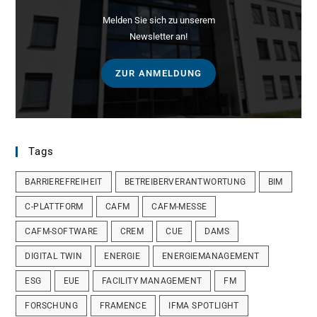
Melden Sie sich zu unserem
Newsletter an!
ZUR ANMELDUNG
Tags
BARRIEREFREIHEIT
BETREIBERVERANTWORTUNG
BIM
C-PLATTFORM
CAFM
CAFM-MESSE
CAFM-SOFTWARE
CREM
CUE
DAMS
DIGITAL TWIN
ENERGIE
ENERGIEMANAGEMENT
ESG
EUE
FACILITY MANAGEMENT
FM
FORSCHUNG
FRAMENCE
IFMA SPOTLIGHT