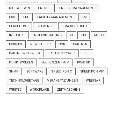
DIGITAL TWIN
ENERGIE
ENERGIEMANAGEMENT
ESG
EUE
FACILITY MANAGEMENT
FM
FORSCHUNG
FRAMENCE
IFMA SPOTLIGHT
INDUSTRIE
INSTANDHALTUNG
KI
KPI
M-BUS
MODBUS
NEWSLETTER
OCR
PARTNER
PARTNERNETZWERK
PARTNERSCHAFT
PUE
PUNKTWOLKEN
RECHENZENTRUM
ROBOTIK
SNMP
SOFTWARE
SPEEDIKON C
SPEEDIKON VIP
TECHNOLOGIETAGE
VERANSTALTUNGEN
WEBINAR
WIRITEC
WORKPLACE
ZEITMASCHINE