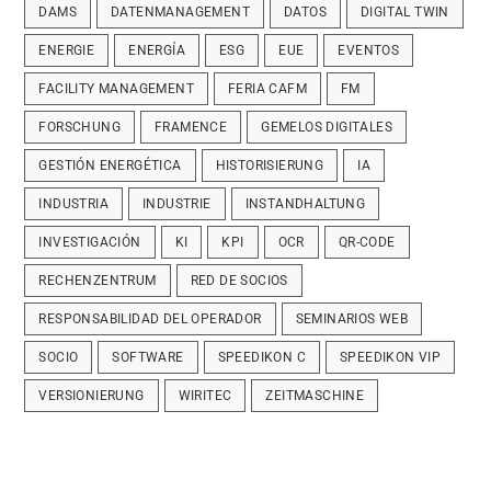
DAMS
DATENMANAGEMENT
DATOS
DIGITAL TWIN
ENERGIE
ENERGÍA
ESG
EUE
EVENTOS
FACILITY MANAGEMENT
FERIA CAFM
FM
FORSCHUNG
FRAMENCE
GEMELOS DIGITALES
GESTIÓN ENERGÉTICA
HISTORISIERUNG
IA
INDUSTRIA
INDUSTRIE
INSTANDHALTUNG
INVESTIGACIÓN
KI
KPI
OCR
QR-CODE
RECHENZENTRUM
RED DE SOCIOS
RESPONSABILIDAD DEL OPERADOR
SEMINARIOS WEB
SOCIO
SOFTWARE
SPEEDIKON C
SPEEDIKON VIP
VERSIONIERUNG
WIRITEC
ZEITMASCHINE