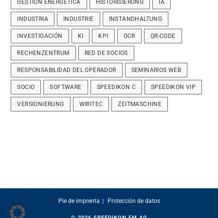
GESTIÓN ENERGÉTICA
HISTORISIERUNG
IA
INDUSTRIA
INDUSTRIE
INSTANDHALTUNG
INVESTIGACIÓN
KI
KPI
OCR
QR-CODE
RECHENZENTRUM
RED DE SOCIOS
RESPONSABILIDAD DEL OPERADOR
SEMINARIOS WEB
SOCIO
SOFTWARE
SPEEDIKON C
SPEEDIKON VIP
VERSIONIERUNG
WIRITEC
ZEITMASCHINE
Pie de imprenta
Protección de datos
© 2026
SPEEDIKON FM AG