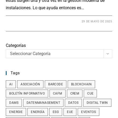
éstas surgen una y otra vez en la gestión moderna de
instalaciones. Lo que ayuda entonces es…
29 DE MAYO DE 2025
Categorías
Seleccionar Categoría
Tags
AI
ASOCIACIÓN
BARCODE
BLOCKCHAIN
BOLETÍN INFORMATIVO
CAFM
CREM
CUE
DAMS
DATENMANAGEMENT
DATOS
DIGITAL TWIN
ENERGIE
ENERGÍA
ESG
EUE
EVENTOS